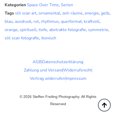
Kategorien
Space Over Time
,
Serien
Tags
slit scan art
,
ornamental
,
zeit-räume
,
energie
,
gelb
,
blau
,
ausdruck
,
rot
,
rhythmus
,
querformat
,
kraftvoll
,
orange
,
spirituell
,
tiefe
,
abstrakte fotografie
,
symmetrie
,
slit scan fotografie
,
ikonisch
AGB
Datenschutzerklärung
Zahlung und Versand
Widerrufsrecht
Vertrag widerrufen
Impressum
© 2026 Steffen Freiling Photography. All Rights
Reserved