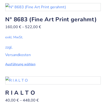
N° 8683 (Fine Art Print gerahmt)
160,00
€
–
522,00
€
exkl. MwSt.
zzgl.
Versandkosten
Ausführung wählen
R I A L T O
40,00
€
–
448,00
€