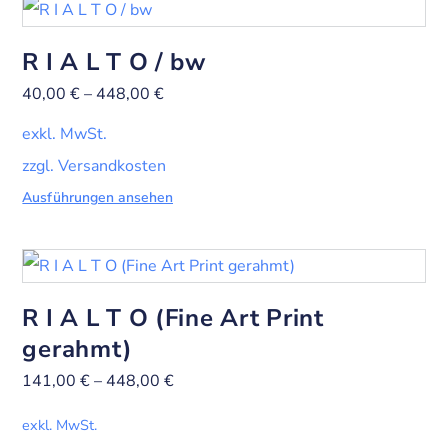
R I A L T O / bw
40,00
€
–
448,00
€
exkl. MwSt.
zzgl. Versandkosten
Ausführungen ansehen
R I A L T O (Fine Art Print
gerahmt)
141,00
€
–
448,00
€
exkl. MwSt.