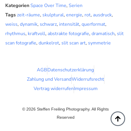
Kategorien
Space Over Time
,
Serien
Tags
zeit-räume
,
skulptural
,
energie
,
rot
,
ausdruck
,
weiss
,
dynamik
,
schwarz
,
intensität
,
querformat
,
rhythmus
,
kraftvoll
,
abstrakte fotografie
,
dramatisch
,
slit
scan fotografie
,
dunkelrot
,
slit scan art
,
symmetrie
AGB
Datenschutzerklärung
Zahlung und Versand
Widerrufsrecht
Vertrag widerrufen
Impressum
© 2026 Steffen Freiling Photography. All Rights
Reserved