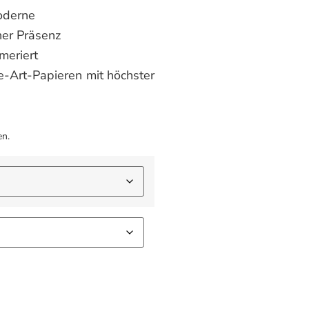
oderne
her Präsenz
mmeriert
e-Art-Papieren mit höchster
en.