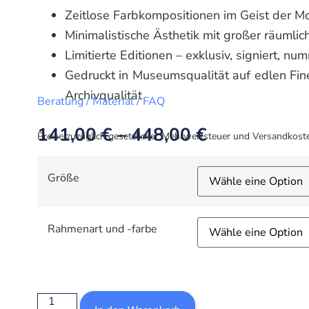
Zeitlose Farbkompositionen im Geist der M
Minimalistische Ästhetik mit großer räumlic
Limitierte Editionen – exklusiv, signiert, nu
Gedruckt in Museumsqualität auf edlen Fin
Archivqualität
Beratung / Material / FAQ
141,00
€
–
448,00
€
Preise zuzüglich gesetzlicher Mehrwertsteuer und Versandkost
Größe
Rahmenart und -farbe