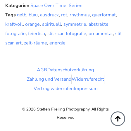
Kategorien
Space Over Time
,
Serien
Tags
gelb
,
blau
,
ausdruck
,
rot
,
rhythmus
,
querformat
,
kraftvoll
,
orange
,
spirituell
,
symmetrie
,
abstrakte
fotografie
,
feierlich
,
slit scan fotografie
,
ornamental
,
slit
scan art
,
zeit-räume
,
energie
AGB
Datenschutzerklärung
Zahlung und Versand
Widerrufsrecht
Vertrag widerrufen
Impressum
© 2026 Steffen Freiling Photography. All Rights
Reserved