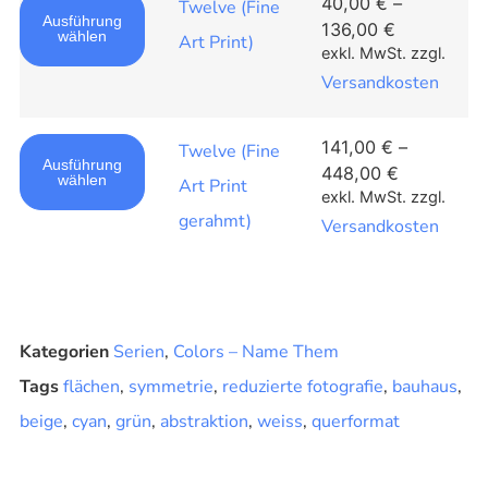
40,00
€
–
Twelve (Fine
Ausführung
136,00
€
wählen
Art Print)
exkl. MwSt.
zzgl.
Versandkosten
141,00
€
–
Twelve (Fine
Ausführung
448,00
€
wählen
Art Print
exkl. MwSt.
zzgl.
gerahmt)
Versandkosten
Kategorien
Serien
,
Colors – Name Them
Tags
flächen
,
symmetrie
,
reduzierte fotografie
,
bauhaus
,
beige
,
cyan
,
grün
,
abstraktion
,
weiss
,
querformat