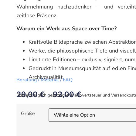
Wahrnehmung nachzudenken – und verleiht 
zeitlose Präsenz.
Warum ein Werk aus Space over Time?
Kraftvolle Bildsprache zwischen Abstraktion
Werke, die philosophische Tiefe und visuel
Limitierte Editionen – exklusiv, signiert, nu
Gedruckt in Museumsqualität auf edlen Fin
Archivqualität
Beratung / Material / FAQ
29,00
€
–
92,00
€
Preise zuzüglich gesetzlicher Mehrwertsteuer und Versandkost
Größe