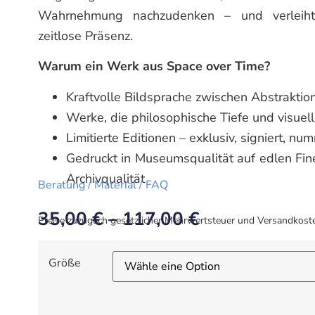
Wahrnehmung nachzudenken – und verleiht 
zeitlose Präsenz.
Warum ein Werk aus Space over Time?
Kraftvolle Bildsprache zwischen Abstraktion
Werke, die philosophische Tiefe und visuel
Limitierte Editionen – exklusiv, signiert, nu
Gedruckt in Museumsqualität auf edlen Fin
Archivqualität
Beratung / Material / FAQ
35,00
€
–
117,00
€
Preise zuzüglich gesetzlicher Mehrwertsteuer und Versandkost
Größe