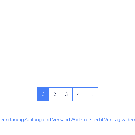
2
3
4
→
1
zerklärung
Zahlung und Versand
Widerrufsrecht
Vertrag wider