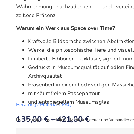
Wahrnehmung nachzudenken – und verleiht 
zeitlose Präsenz.
Warum ein Werk aus Space over Time?
Kraftvolle Bildsprache zwischen Abstraktion
Werke, die philosophische Tiefe und visuel
Limitierte Editionen – exklusiv, signiert, nu
Gedruckt in Museumsqualität auf edlen Fin
Archivqualität
Präsentiert in einem hochwertigen Massiv
mit säurefreiem Passepartout
und entspiegeltem Museumsglas
Beratung / Material / FAQ
135,00
€
–
421,00
€
Preise zuzüglich gesetzlicher Mehrwertsteuer und Versandkost