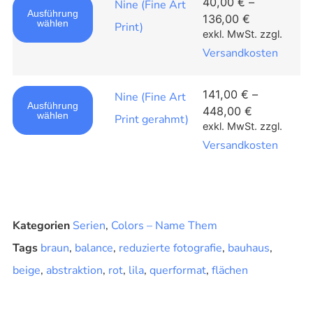
40,00
€
–
Nine (Fine Art
Ausführung
136,00
€
wählen
Print)
exkl. MwSt.
zzgl.
Versandkosten
141,00
€
–
Nine (Fine Art
Ausführung
448,00
€
wählen
Print gerahmt)
exkl. MwSt.
zzgl.
Versandkosten
Kategorien
Serien
,
Colors – Name Them
Tags
braun
,
balance
,
reduzierte fotografie
,
bauhaus
,
beige
,
abstraktion
,
rot
,
lila
,
querformat
,
flächen