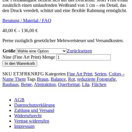
zusätzlich einen umlaufenden Weißrand von 1 cm – ein Detail, das
den Druck veredelt, schützt und eine flexible Rahmung ermöglicht.
Beratung / Material / FAQ
40,00
€
–
136,00
€
Preise zuzüglich gesetzlicher Mehrwertsteuer und Versandkosten.
Größe
Zurücksetzen
Nine (Fine Art Print) Menge
In den Warenkorb
SKU
ET3FRKNRFG
Kategorien
Fine Art Print
,
Serien
,
Colors –
Name Them
Tags
Braun
,
Balance
,
Rot
,
reduzierte Fotografie
,
Bauhaus
,
Beige
,
Abstraktion
,
Querformat
,
Lila
,
Flächen
AGB
Datenschutzerklärung
Zahlung und Versand
Widerrufsrecht
Vertrag widerrufen
Impressum