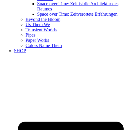
Space over Time: Zeit ist die Architektur des
Raumes
Space over Time: Zeitverortete Erfahrungen
Beyond the Bloom
Us Them We
Transient Worlds
Pipes
Paper Works
Colors Name Them
SHOP