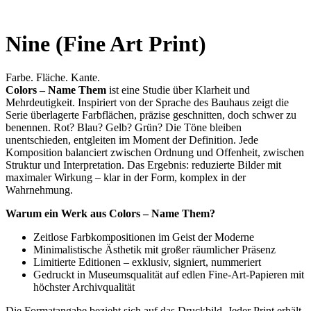
Nine (Fine Art Print)
Farbe. Fläche. Kante.
Colors – Name Them
ist eine Studie über Klarheit und
Mehrdeutigkeit. Inspiriert von der Sprache des Bauhaus zeigt die
Serie überlagerte Farbflächen, präzise geschnitten, doch schwer zu
benennen. Rot? Blau? Gelb? Grün? Die Töne bleiben
unentschieden, entgleiten im Moment der Definition. Jede
Komposition balanciert zwischen Ordnung und Offenheit, zwischen
Struktur und Interpretation. Das Ergebnis: reduzierte Bilder mit
maximaler Wirkung – klar in der Form, komplex in der
Wahrnehmung.
Warum ein Werk aus Colors – Name Them?
Zeitlose Farbkompositionen im Geist der Moderne
Minimalistische Ästhetik mit großer räumlicher Präsenz
Limitierte Editionen – exklusiv, signiert, nummeriert
Gedruckt in Museumsqualität auf edlen Fine-Art-Papieren mit
höchster Archivqualität
Die Formatangabe bezieht sich auf das Druckbild. Jeder Print erhält