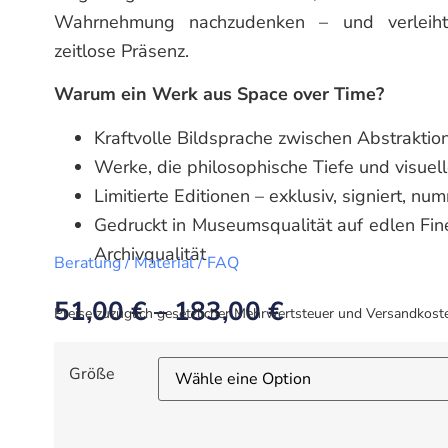
Wahrnehmung nachzudenken – und verleiht 
zeitlose Präsenz.
Warum ein Werk aus Space over Time?
Kraftvolle Bildsprache zwischen Abstraktion
Werke, die philosophische Tiefe und visuel
Limitierte Editionen – exklusiv, signiert, nu
Gedruckt in Museumsqualität auf edlen Fin
Archivqualität
Beratung / Material / FAQ
51,00
€
–
183,00
€
Preise zuzüglich gesetzlicher Mehrwertsteuer und Versandkost
Größe