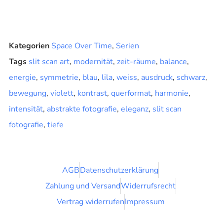
Kategorien
Space Over Time
,
Serien
Tags
slit scan art
,
modernität
,
zeit-räume
,
balance
,
energie
,
symmetrie
,
blau
,
lila
,
weiss
,
ausdruck
,
schwarz
,
bewegung
,
violett
,
kontrast
,
querformat
,
harmonie
,
intensität
,
abstrakte fotografie
,
eleganz
,
slit scan
fotografie
,
tiefe
AGB
Datenschutzerklärung
Zahlung und Versand
Widerrufsrecht
Vertrag widerrufen
Impressum