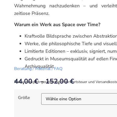
Wahrnehmung nachzudenken – und verleiht 
zeitlose Präsenz.
Warum ein Werk aus Space over Time?
Kraftvolle Bildsprache zwischen Abstraktion
Werke, die philosophische Tiefe und visuel
Limitierte Editionen – exklusiv, signiert, nu
Gedruckt in Museumsqualität auf edlen Fin
Archivqualität
Beratung / Material / FAQ
44,00
€
–
152,00
€
Preise zuzüglich gesetzlicher Mehrwertsteuer und Versandkost
Größe