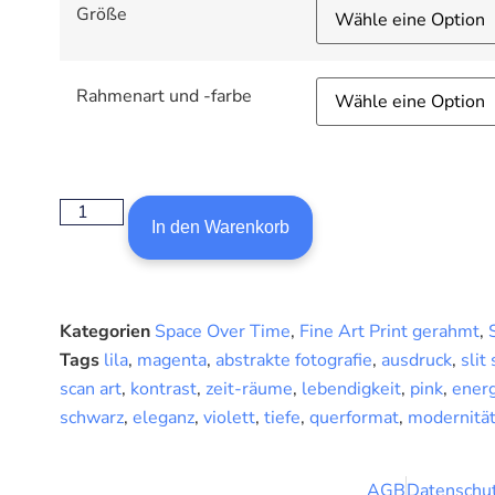
Größe
Rahmenart und -farbe
In den Warenkorb
Kategorien
Space Over Time
,
Fine Art Print gerahmt
,
Tags
lila
,
magenta
,
abstrakte fotografie
,
ausdruck
,
slit
scan art
,
kontrast
,
zeit-räume
,
lebendigkeit
,
pink
,
ener
schwarz
,
eleganz
,
violett
,
tiefe
,
querformat
,
modernitä
AGB
Datenschut