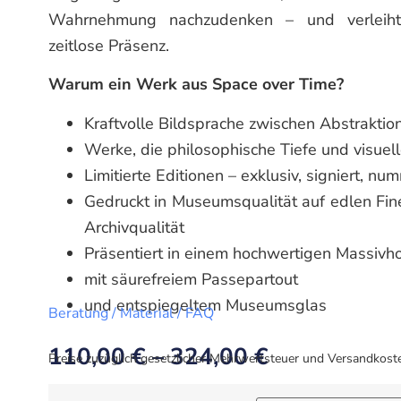
Wahrnehmung nachzudenken – und verleiht 
zeitlose Präsenz.
Warum ein Werk aus Space over Time?
Kraftvolle Bildsprache zwischen Abstraktion
Werke, die philosophische Tiefe und visuel
Limitierte Editionen – exklusiv, signiert, nu
Gedruckt in Museumsqualität auf edlen Fin
Archivqualität
Präsentiert in einem hochwertigen Massiv
mit säurefreiem Passepartout
und entspiegeltem Museumsglas
Beratung / Material / FAQ
110,00
€
–
324,00
€
Preise zuzüglich gesetzlicher Mehrwertsteuer und Versandkost