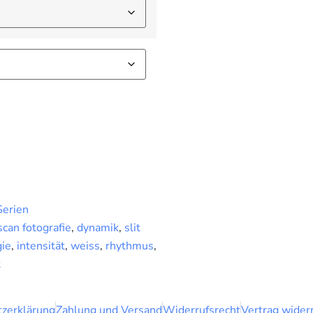
Serien
 scan fotografie
,
dynamik
,
slit
gie
,
intensität
,
weiss
,
rhythmus
,
t
zerklärung
Zahlung und Versand
Widerrufsrecht
Vertrag wider