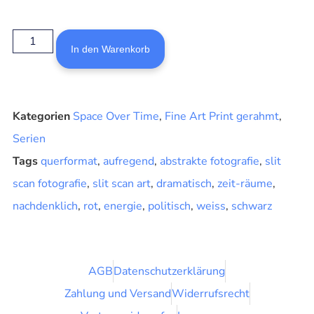
In den Warenkorb
Kategorien
Space Over Time
,
Fine Art Print gerahmt
,
Serien
Tags
querformat
,
aufregend
,
abstrakte fotografie
,
slit
scan fotografie
,
slit scan art
,
dramatisch
,
zeit-räume
,
nachdenklich
,
rot
,
energie
,
politisch
,
weiss
,
schwarz
AGB
Datenschutzerklärung
Zahlung und Versand
Widerrufsrecht