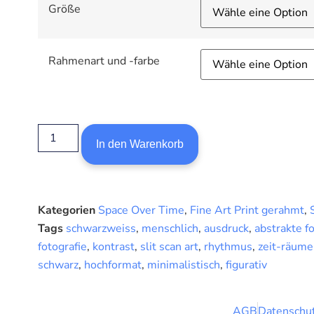
Größe
Rahmenart und -farbe
In den Warenkorb
Kategorien
Space Over Time
,
Fine Art Print gerahmt
,
Tags
schwarzweiss
,
menschlich
,
ausdruck
,
abstrakte fo
fotografie
,
kontrast
,
slit scan art
,
rhythmus
,
zeit-räume
schwarz
,
hochformat
,
minimalistisch
,
figurativ
AGB
Datenschut