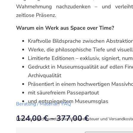
Wahrnehmung nachzudenken – und verleiht 
zeitlose Präsenz.
Warum ein Werk aus Space over Time?
Kraftvolle Bildsprache zwischen Abstraktion
Werke, die philosophische Tiefe und visuel
Limitierte Editionen – exklusiv, signiert, nu
Gedruckt in Museumsqualität auf edlen Fin
Archivqualität
Präsentiert in einem hochwertigen Massiv
mit säurefreiem Passepartout
und entspiegeltem Museumsglas
Beratung / Material / FAQ
124,00
€
–
377,00
€
Preise zuzüglich gesetzlicher Mehrwertsteuer und Versandkost