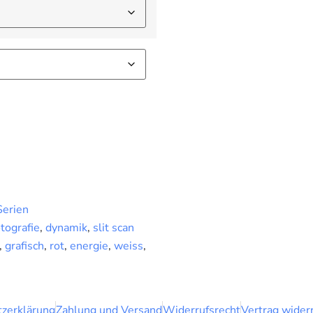
Serien
tografie
,
dynamik
,
slit scan
,
grafisch
,
rot
,
energie
,
weiss
,
zerklärung
Zahlung und Versand
Widerrufsrecht
Vertrag wider