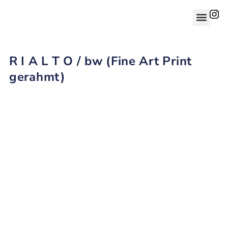
R I A L T O / bw (Fine Art Print
gerahmt)