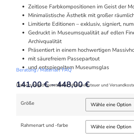
Zeitlose Farbkompositionen im Geist der M
Minimalistische Ästhetik mit großer räumlic
Limitierte Editionen – exklusiv, signiert, nu
Gedruckt in Museumsqualität auf edlen Fin
Archivqualität
Präsentiert in einem hochwertigen Massiv
mit säurefreiem Passepartout
und entspiegeltem Museumsglas
Beratung / Material / FAQ
141,00
€
–
448,00
€
Preise zuzüglich gesetzlicher Mehrwertsteuer und Versandkost
Größe
Rahmenart und -farbe