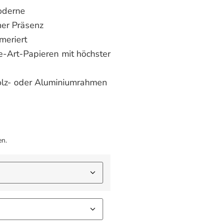
oderne
her Präsenz
mmeriert
e-Art-Papieren mit höchster
holz- oder Aluminiumrahmen
en.