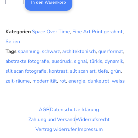
In den Warenkorb
Kategorien
Space Over Time
,
Fine Art Print gerahmt
,
Serien
Tags
spannung
,
schwarz
,
architektonisch
,
querformat
,
abstrakte fotografie
,
ausdruck
,
signal
,
türkis
,
dynamik
,
slit scan fotografie
,
kontrast
,
slit scan art
,
tiefe
,
grün
,
zeit-räume
,
modernität
,
rot
,
energie
,
dunkelrot
,
weiss
AGB
Datenschutzerklärung
Zahlung und Versand
Widerrufsrecht
Vertrag widerrufen
Impressum