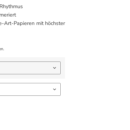
d Rhythmus
mmeriert
e-Art-Papieren mit höchster
en.