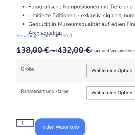
Fotografische Kompositionen mit Tiefe un
Limitierte Editionen – exklusiv, signiert, nu
Gedruckt in Museumsqualität auf edlen Fin
Archivqualität
Beratung / Material / FAQ
138,00
€
–
432,00
€
Preise zuzüglich gesetzlicher Mehrwertsteuer und Versandkost
Größe
Rahmenart und -farbe
In den Warenkorb