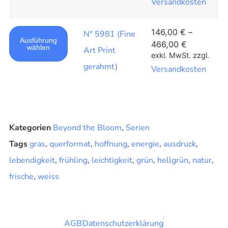
Versandkosten
146,00
€
–
N° 5981 (Fine
Ausführung
466,00
€
wählen
Art Print
exkl. MwSt.
zzgl.
gerahmt)
Versandkosten
Kategorien
Beyond the Bloom
,
Serien
Tags
gras
,
querformat
,
hoffnung
,
energie
,
ausdruck
,
lebendigkeit
,
frühling
,
leichtigkeit
,
grün
,
hellgrün
,
natur
,
frische
,
weiss
AGB
Datenschutzerklärung