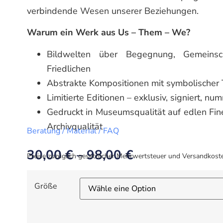
verbindende Wesen unserer Beziehungen.
Warum ein Werk aus Us – Them – We?
Bildwelten über Begegnung, Gemeins
Friedlichen
Abstrakte Kompositionen mit symbolischer 
Limitierte Editionen – exklusiv, signiert, nu
Gedruckt in Museumsqualität auf edlen Fin
Archivqualität
Beratung / Material / FAQ
30,00
€
–
98,00
€
Preise zuzüglich gesetzlicher Mehrwertsteuer und Versandkost
Größe