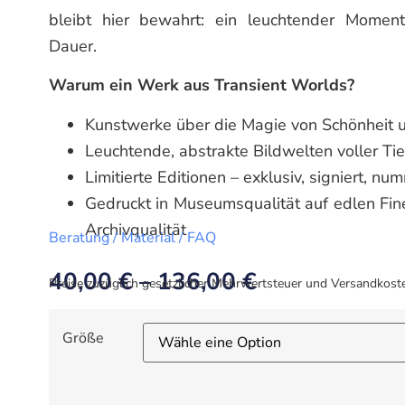
bleibt hier bewahrt: ein leuchtender Momen
Dauer.
Warum ein Werk aus Transient Worlds?
Kunstwerke über die Magie von Schönheit u
Leuchtende, abstrakte Bildwelten voller Tie
Limitierte Editionen – exklusiv, signiert, nu
Gedruckt in Museumsqualität auf edlen Fin
Archivqualität
Beratung / Material / FAQ
40,00
€
–
136,00
€
Preise zuzüglich gesetzlicher Mehrwertsteuer und Versandkost
Größe