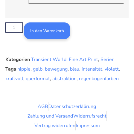
In den Warenkorb
Kategorien
Transient World
,
Fine Art Print
,
Serien
Tags
hippie
,
gelb
,
bewegung
,
blau
,
intensität
,
violett
,
kraftvoll
,
querformat
,
abstraktion
,
regenbogenfarben
AGB
Datenschutzerklärung
Zahlung und Versand
Widerrufsrecht
Vertrag widerrufen
Impressum