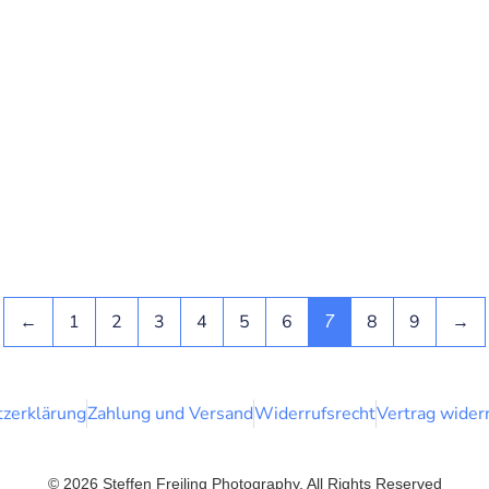
←
1
2
3
4
5
6
8
9
→
7
zerklärung
Zahlung und Versand
Widerrufsrecht
Vertrag wider
© 2026 Steffen Freiling Photography. All Rights Reserved