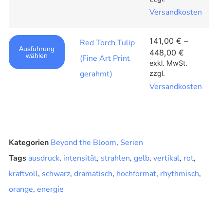
Versandkosten
141,00
€
–
Red Torch Tulip
Ausführung
448,00
€
wählen
(Fine Art Print
exkl. MwSt.
gerahmt)
zzgl.
Versandkosten
Kategorien
Beyond the Bloom
,
Serien
Tags
ausdruck
,
intensität
,
strahlen
,
gelb
,
vertikal
,
rot
,
kraftvoll
,
schwarz
,
dramatisch
,
hochformat
,
rhythmisch
,
orange
,
energie