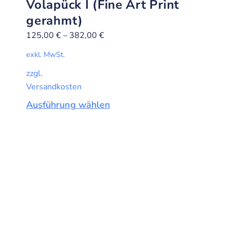
Volapück I (Fine Art Print
gerahmt)
125,00
€
–
382,00
€
exkl. MwSt.
zzgl.
Versandkosten
Ausführung wählen